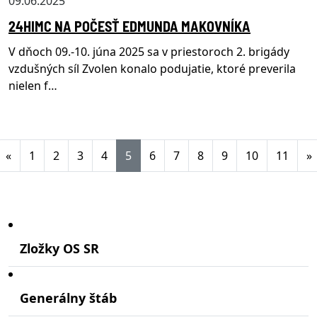
09.06.2025
24HIMC NA POČESŤ EDMUNDA MAKOVNÍKA
V dňoch 09.-10. júna 2025 sa v priestoroch 2. brigády
vzdušných síl Zvolen konalo podujatie, ktoré preverila
nielen f…
Aktuálna stránka 5
«
1
2
3
4
5
6
7
8
9
10
11
»
Zložky OS SR
Generálny štáb