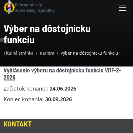
Skočiť na hlavnú navigáciu
Skočiť na obsah
Skočiť na bočnú lištu
Skočiť na pätičku
Hlavný obsah stránky
Ozbrojené sily
Slovenskej republiky
M
Výber na dôstojnícku
funkciu
Titulná stránka
Kariéra
Výber na dôstojnícku funkciu
Vyhlásenie výberu na dôstojnícku funkciu VDF-2-
2026
Začiatok konania:
24.06.2026
Koniec konania:
30.09.2026
KONTAKT