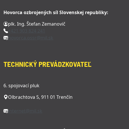
Hovorca ozbrojených síl Slovenskej republiky:
plk. Ing. Štefan Zemanovič
+421 903 824 241
hovorca.ossr@mil.sk
TECHNICKÝ PREVÁDZKOVATEĽ
6. spojovací pluk
Olbrachtova 5, 911 01 Trenčín
internet@mil.sk