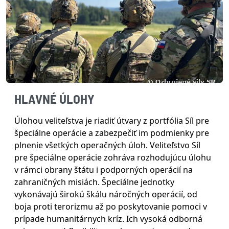
HLAVNÉ ÚLOHY
Úlohou veliteľstva je riadiť útvary z portfólia Síl pre
špeciálne operácie a zabezpečiť im podmienky pre
plnenie všetkých operačných úloh. Veliteľstvo Síl
pre špeciálne operácie zohráva rozhodujúcu úlohu
v rámci obrany štátu i podporných operácií na
zahraničných misiách. Špeciálne jednotky
vykonávajú širokú škálu náročných operácií, od
boja proti terorizmu až po poskytovanie pomoci v
prípade humanitárnych kríz. Ich vysoká odborná