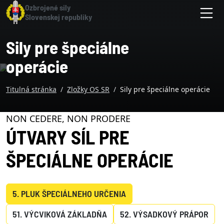
Skočiť na hlavnú navigáciu
Skočiť na obsah
Skočiť na bočnú lištu
Skočiť na pätičku
Hlavný obsah stránky
Ozbrojené sily
Slovenskej republiky
M
Sily pre špeciálne
operácie
Titulná stránka
Zložky OS SR
Sily pre špeciálne operácie
NON CEDERE, NON PRODERE
ÚTVARY SÍL PRE
ŠPECIÁLNE OPERÁCIE
5. PLUK ŠPECIÁLNEHO URČENIA
51. VÝCVIKOVÁ ZÁKLADŇA
52. VÝSADKOVÝ PRÁPOR