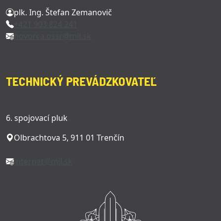
plk. Ing. Štefan Zemanovič
+421 903 824 241
hovorca.ossr@mil.sk
TECHNICKÝ PREVÁDZKOVATEĽ
6. spojovací pluk
Olbrachtova 5, 911 01 Trenčín
internet@mil.sk