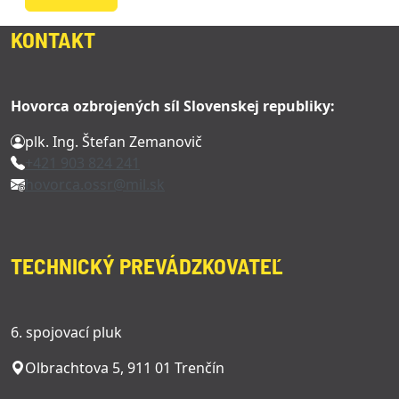
KONTAKT
Hovorca ozbrojených síl Slovenskej republiky:
plk. Ing. Štefan Zemanovič
+421 903 824 241
hovorca.ossr@mil.sk
TECHNICKÝ PREVÁDZKOVATEĽ
6. spojovací pluk
Olbrachtova 5, 911 01 Trenčín