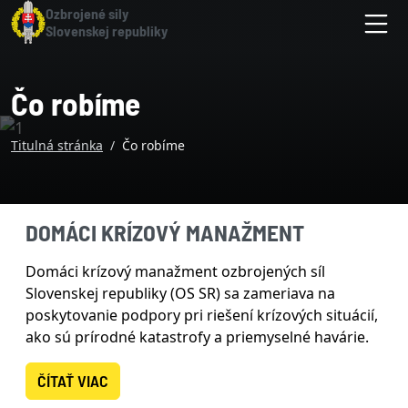
Skočiť na hlavnú navigáciu
Skočiť na obsah
Skočiť na bočnú lištu
Skočiť na pätičku
Hlavný obsah stránky
Ozbrojené sily
Slovenskej republiky
M
Čo robíme
Titulná stránka
Čo robíme
DOMÁCI KRÍZOVÝ MANAŽMENT
Domáci krízový manažment ozbrojených síl
Slovenskej republiky (OS SR) sa zameriava na
poskytovanie podpory pri riešení krízových situácií,
ako sú prírodné katastrofy a priemyselné havárie.
ČÍTAŤ VIAC