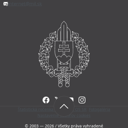
internet@mil.sk
FACEBOOK
TWITTER
YOUTUBE
INSTAGRAM
Štatistická ročenka personálu OS SR
Fotogaléria
Nastavenie súborov cookies
© 2003 — 2026 / Všetky práva vyhradené