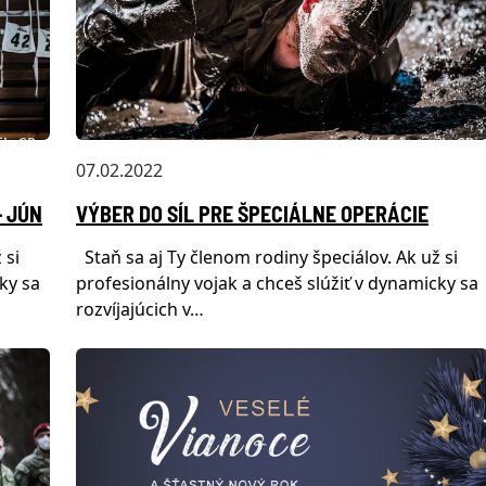
07.02.2022
- JÚN
VÝBER DO SÍL PRE ŠPECIÁLNE OPERÁCIE
 si
Staň sa aj Ty členom rodiny špeciálov. Ak už si
ky sa
profesionálny vojak a chceš slúžiť v dynamicky sa
rozvíjajúcich v…