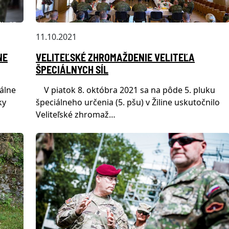
11.10.2021
NE
VELITEĽSKÉ ZHROMAŽDENIE VELITEĽA
ŠPECIÁLNYCH SÍL
álne
V piatok 8. októbra 2021 sa na pôde 5. pluku
ky
špeciálneho určenia (5. pšu) v Žiline uskutočnilo
Veliteľské zhromaž…