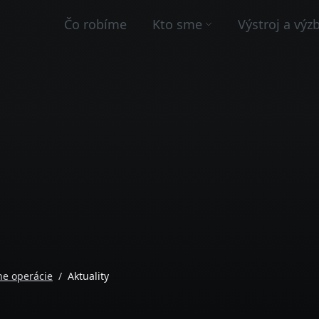
Čo robíme
Kto sme
Výstroj a výz
lne operácie
Aktuality