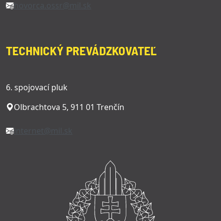
hovorca.ossr@mil.sk
TECHNICKÝ PREVÁDZKOVATEĽ
6. spojovací pluk
Olbrachtova 5, 911 01 Trenčín
internet@mil.sk