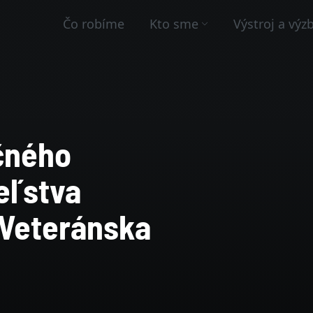
Čo robíme
Kto sme
Výstroj a výz
očného
eľstva
 Veteránska