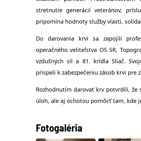
stretnutie generácií veteránov, prís
pripomína hodnoty služby vlasti, solida
Do darovania krvi sa zapojili profe
operačného veliteľstva OS SR, Topograf
vzdušných síl a 81. krídla Sliač. Sv
prispeli k zabezpečeniu zásob krvi pre 
Rozhodnutím darovať krv potvrdili, že s
úloh, ale aj ochotou pomôcť tam, kde j
Fotogaléria