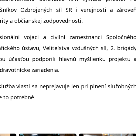
lušníkov Ozbrojených síl SR i verejnosti a zárove
rity a občianskej zodpovednosti.
sionálni vojaci a civilní zamestnanci Spoločnéh
ického ústavu, Veliteľstva vzdušných síl, 2. brigád
ojou účasťou podporili hlavnú myšlienku projektu 
zdravotnícke zariadenia.
lužba vlasti sa neprejavuje len pri plnení služobnýc
e to potrebné.