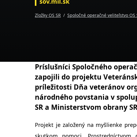
sov.mil.sk
Zložky OS SR
Spoločné operačné veliteľstvo OS
Príslušníci Spoločného operač
zapojili do projektu Veteráns
príležitosti Dňa veteránov 
národného povstania v spolu
SR a Ministerstvom obrany SR
Projekt je založený na myšlienke pre
skutkom pomoci. Prostredníctvom d