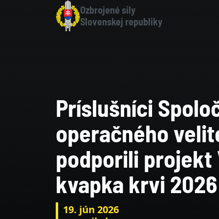
Skočiť na hlavnú navigáciu
Skočiť na obsah
Skočiť na bočnú lištu
Skočiť na pätičku
Hlavný obsah stránky
Ozbrojené sily
Slovenskej republiky
Príslušníci Spol
operačného velit
podporili projekt
kvapka krvi 2026
19. jún 2026