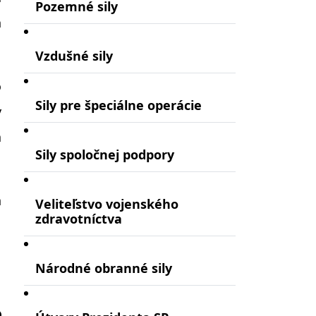
Pozemné sily
ň
Vzdušné sily
o
Sily pre špeciálne operácie
y
a
Sily spoločnej podpory
h
Veliteľstvo vojenského
zdravotníctva
Národné obranné sily