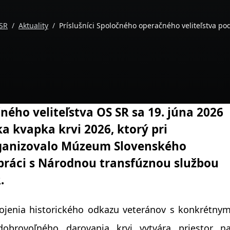
 SR
Aktuality
Príslušníci Spoločného operačného veliteľstva pod
ného veliteľstva OS SR sa 19. júna 2026
ka kvapka krvi 2026, ktorý pri
organizovalo Múzeum Slovenského
práci s Národnou transfúznou službou
.
pojenia historického odkazu veteránov s konkrétny
obrovoľného darovania krvi vytvára priestor n