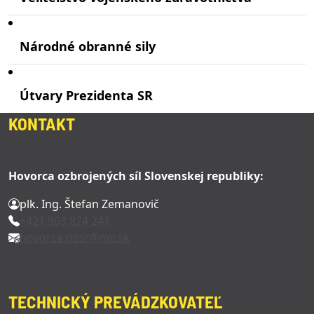
Národné obranné sily
Útvary Prezidenta SR
KONTAKT
Hovorca ozbrojených síl Slovenskej republiky:
plk. Ing. Štefan Zemanovič
+421 903 824 241
hovorca.ossr@mil.sk
TECHNICKÝ PREVÁDZKOVATEĽ