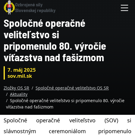
Skočiť na hlavnú navigáciu
Skočiť na obsah
Skočiť na bočnú lištu
Skočiť na pätičku
Hlavný obsah stránky
Ozbrojené sily
Slovenskej republiky
M
Spoločné operačné
veliteľstvo si
pripomenulo 80. výročie
víťazstva nad fašizmom
7. máj 2025
sov.mil.sk
Zložky OS SR
Spoločné operačné veliteľstvo OS SR
Aktuality
Spoločné operačné veliteľstvo si pripomenulo 80. výročie
víťazstva nad fašizmom
Spoločné operačné veliteľstvo (SOV) si
slávnostným ceremoniálom pripomenulo