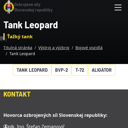
Skočiť na hlavnú navigáciu
Skočiť na obsah
Skočiť na bočnú lištu
Skočiť na pätičku
Hlavný obsah stránky
Ozbrojené sily
Slovenskej republiky
M
Tank Leopard
Ťažký tank
Titulná stránka
Výstroj a výzbroj
Bojové vozidlá
Tank Leopard
TANK LEOPARD
BVP-2
T-72
ALIGÁTOR
KONTAKT
Hovorca ozbrojených síl Slovenskej republiky:
plk. Ing. Štefan Zemanovič