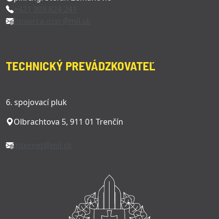
+421 903 824 241
hovorca.ossr@mil.sk
TECHNICKÝ PREVÁDZKOVATEĽ
6. spojovací pluk
Olbrachtova 5, 911 01 Trenčín
internet@mil.sk